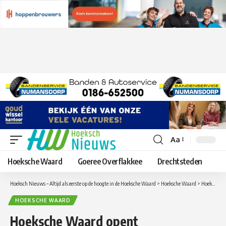
Aa
Lettergrootte
aanpassen
Hoeksche Waard
Goeree Overflakkee
Drechtsteden
Hoeksch Nieuws – Altijd als eerste op de hoogte in de Hoeksche Waard
>
Hoeksche Waard
>
Hoeksche Waard opent condoleanceregister drama Zuidzijde
HOEKSCHE WAARD
Hoeksche Waard opent