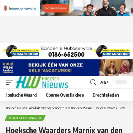
Aa
Lettergrootte
aanpassen
Hoeksche Waard
Goeree Overflakkee
Drechtsteden
Hoeksch Nieuws – Altijd als eerste op de hoogte in de Hoeksche Waard
>
Hoeksche Waard
>
Hoeksche Waarders Marnix van den Broek en Sep van der Biezen gaan in de zomervakantie naar Ghana voor ontwikkelingswerk
HOEKSCHE WAARD
Hoeksche Waarders Marnix van den