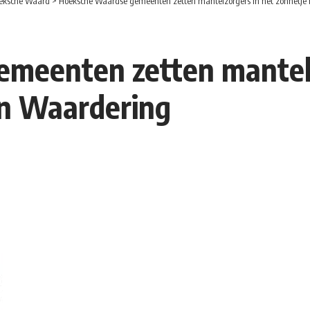
eksche Waard
>
Hoeksche Waardse gemeenten zetten mantelzorgers in het zonnetje 
meenten zetten mantelz
an Waardering