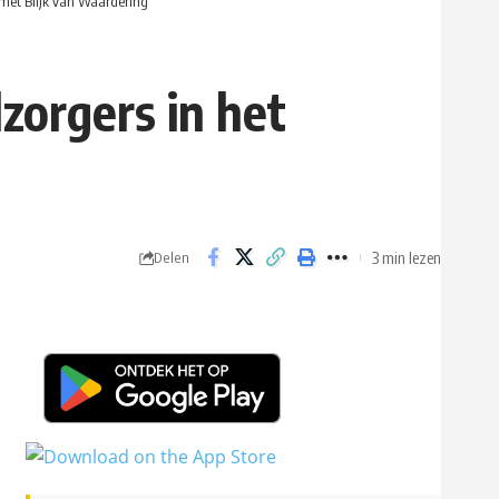
met Blijk van Waardering
orgers in het
3 min lezen
Delen