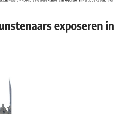
eksche Waard
>
Hoeksche Waardse Kunstenaars exposeren in Het Oude Raadhuis van
nstenaars exposeren in