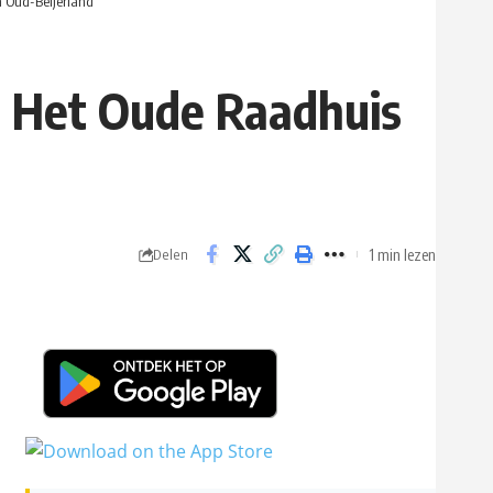
 Oud-Beijerland
 Het Oude Raadhuis
1 min lezen
Delen