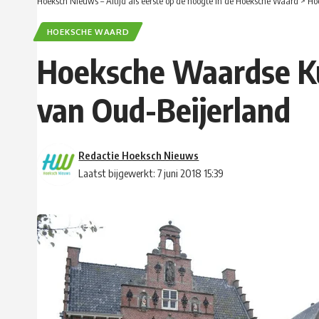
Hoeksch Nieuws – Altijd als eerste op de hoogte in de Hoeksche Waard
>
Ho
HOEKSCHE WAARD
Hoeksche Waardse Ku
van Oud-Beijerland
Redactie Hoeksch Nieuws
Laatst bijgewerkt: 7 juni 2018 15:39