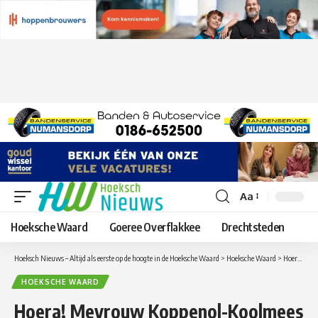
Aa
Lettergrootte
aanpassen
Hoeksche Waard
Goeree Overflakkee
Drechtsteden
Hoeksch Nieuws – Altijd als eerste op de hoogte in de Hoeksche Waard
>
Hoeksche Waard
>
Hoera! Mevrouw Koppenol-Koolmees uit Klaaswaal 103 jaar
HOEKSCHE WAARD
Hoera! Mevrouw Koppenol-Koolmees