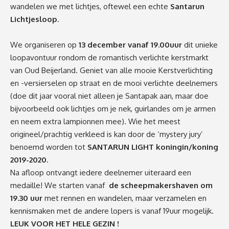
wandelen we met lichtjes, oftewel een echte
Santarun
Lichtjesloop
.
We organiseren op
13 december vanaf 19.00uur
dit unieke
loopavontuur rondom de romantisch verlichte kerstmarkt
van Oud Beijerland. Geniet van alle mooie Kerstverlichting
en -versierselen op straat en de mooi verlichte deelnemers
(doe dit jaar vooral niet alleen je Santapak aan, maar doe
bijvoorbeeld ook lichtjes om je nek, guirlandes om je armen
en neem extra lampionnen mee). Wie het meest
origineel/prachtig verkleed is kan door de ‘mystery jury’
benoemd worden tot
SANTARUN LIGHT koningin/koning
2019-2020
.
Na afloop ontvangt iedere deelnemer uiteraard een
medaille! We starten vanaf
de scheepmakershaven om
19.30 uur
met rennen en wandelen, maar verzamelen en
kennismaken met de andere lopers is vanaf 19uur mogelijk.
LEUK VOOR HET HELE GEZIN !