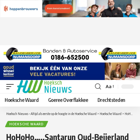
Aa
Lettergrootte
aanpassen
Hoeksche Waard
Goeree Overflakkee
Drechtsteden
Hoeksch Nieuws – Altijd als eerste op de hoogte in de Hoeksche Waard
>
Hoeksche Waard
>
HoHoHo…..Santarun Oud-Beijerland wordt Santarun Light ?
HOEKSCHE WAARD
HoHoHo…..Santarun Oud-Beijerland