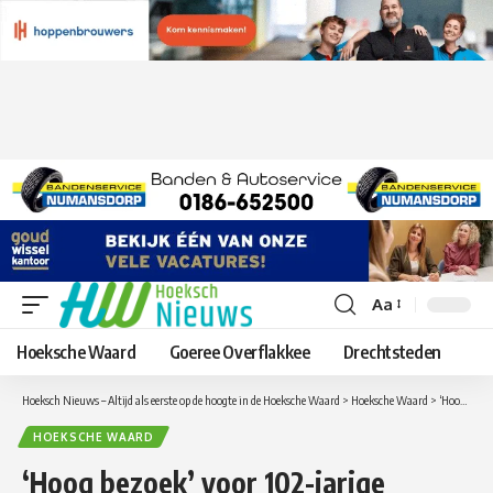
Aa
Lettergrootte
aanpassen
Hoeksche Waard
Goeree Overflakkee
Drechtsteden
Hoeksch Nieuws – Altijd als eerste op de hoogte in de Hoeksche Waard
>
Hoeksche Waard
>
‘Hoog bezoek’ voor 102-jarige mevrouw Koppenol uit Klaaswaal
HOEKSCHE WAARD
‘Hoog bezoek’ voor 102-jarige