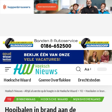
Aa
Lettergrootte
aanpassen
Hoeksche Waard
Goeree Overflakkee
Drechtsteden
Hoeksch Nieuws – Altijd als eerste op de hoogte in de Hoeksche Waard
>
112
>
Hooibalen in brand aan de Achterweg in Mijnsheerenland
112
BINNENMAAS
HOEKSCHE WAARD
MIJNSHEERENLAND
Hooibalen in brand aan de