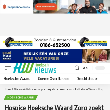
Aa
Lettergrootte
aanpassen
Hoeksche Waard
Goeree Overflakkee
Drechtsteden
Hoeksch Nieuws – Altijd als eerste op de hoogte in de Hoeksche Waard
>
Hoeksche Waard
>
Hospice Hoeksche Waard Zorg zoekt vrijwilligers
HOEKSCHE WAARD
Hospice Hoeksche Waard Zorg zoekt