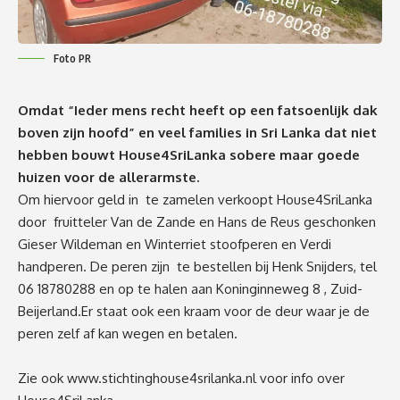
Foto PR
Omdat “Ieder mens recht heeft op een fatsoenlijk dak
boven zijn hoofd” en veel families in Sri Lanka dat niet
hebben bouwt House4SriLanka sobere maar goede
huizen voor de allerarmste.
Om hiervoor geld in te zamelen verkoopt House4SriLanka
door fruitteler Van de Zande en Hans de Reus geschonken
Gieser Wildeman en Winterriet stoofperen en Verdi
handperen. De peren zijn te bestellen bij Henk Snijders, tel
06 18780288 en op te halen aan Koninginneweg 8 , Zuid-
Beijerland.Er staat ook een kraam voor de deur waar je de
peren zelf af kan wegen en betalen.
Zie ook
www.stichtinghouse4srilanka.nl
voor info over