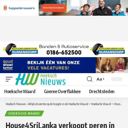
Aa
Lettergrootte
aanpassen
Hoeksche Waard
Goeree Overflakkee
Drechtsteden
Hoeksch Nieuws – Altijd als eerste op de hoogte in de Hoeksche Waard
>
Hoeksche Waard
>
House4SriLanka verkoopt peren in Zuid-Beijerland voor huizenbouwproject in Sri Lanka
HOEKSCHE WAARD
House4SriLanka verkoopt peren in