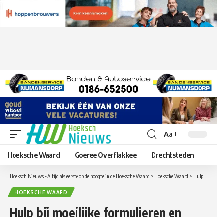
Aa
Lettergrootte
aanpassen
Hoeksche Waard
Goeree Overflakkee
Drechtsteden
Hoeksch Nieuws – Altijd als eerste op de hoogte in de Hoeksche Waard
>
Hoeksche Waard
>
Hulp bij moeilijke formulieren en wazige brieven in december
HOEKSCHE WAARD
Hulp bij moeilijke formulieren en