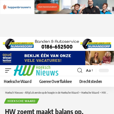
Aa
Lettergrootte
aanpassen
Hoeksche Waard
Goeree Overflakkee
Drechtsteden
Hoeksch Nieuws – Altijd als eerste op de hoogte in de Hoeksche Waard
>
Hoeksche Waard
>
HW zoemt maakt balans op.
HOEKSCHE WAARD
HW zoemt maakt balans op.