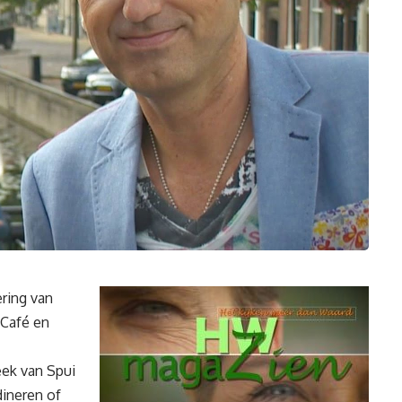
ring van
Café en
ek van Spui
ineren of