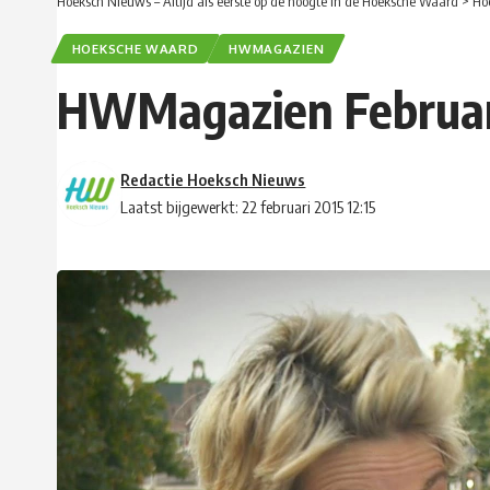
Hoeksch Nieuws – Altijd als eerste op de hoogte in de Hoeksche Waard
>
Ho
HOEKSCHE WAARD
HWMAGAZIEN
HWMagazien Februari
Redactie Hoeksch Nieuws
Laatst bijgewerkt: 22 februari 2015 12:15