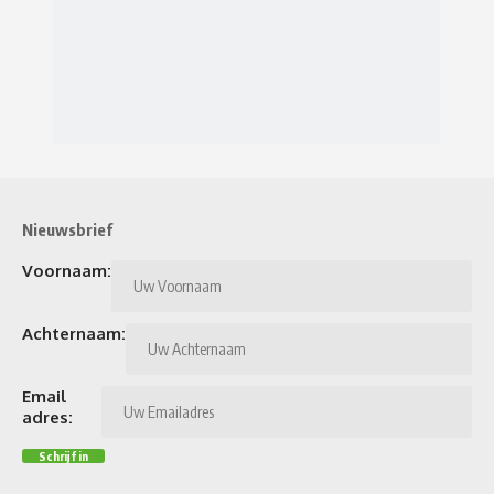
Nieuwsbrief
Voornaam:
Achternaam:
Email
adres: