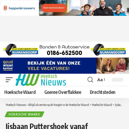
Aa
Lettergrootte
aanpassen
Hoeksche Waard
Goeree Overflakkee
Drechtsteden
Hoeksch Nieuws – Altijd als eerste op de hoogte in de Hoeksche Waard
>
Hoeksche Waard
>
Ijsbaan Puttershoek vanaf donderdag open
HOEKSCHE WAARD
Ijsbaan Puttershoek vanaf