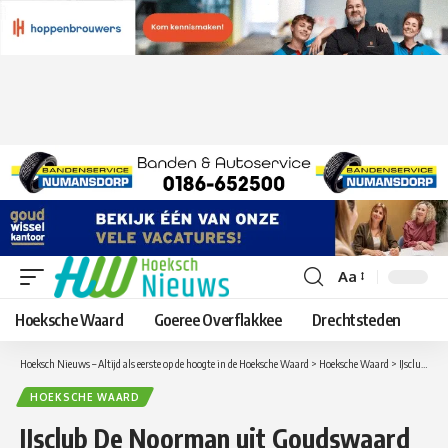
Aa
Lettergrootte
aanpassen
Hoeksche Waard
Goeree Overflakkee
Drechtsteden
Hoeksch Nieuws – Altijd als eerste op de hoogte in de Hoeksche Waard
>
Hoeksche Waard
>
IJsclub De Noorman uit Goudswaard twee jubilarissen rijker
HOEKSCHE WAARD
IJsclub De Noorman uit Goudswaard