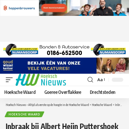
Aa
Lettergrootte
aanpassen
Hoeksche Waard
Goeree Overflakkee
Drechtsteden
Hoeksch Nieuws – Altijd als eerste op de hoogte in de Hoeksche Waard
>
Hoeksche Waard
>
Inbraak bij Albert Heijn Puttershoek
HOEKSCHE WAARD
Inbraak bij Albert Heijn Puttershoek