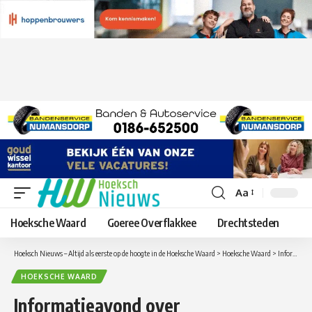
Aa
Lettergrootte
aanpassen
Hoeksche Waard
Goeree Overflakkee
Drechtsteden
Hoeksch Nieuws – Altijd als eerste op de hoogte in de Hoeksche Waard
>
Hoeksche Waard
>
Informatieavond over Levenstestament, Nalatenschap en Uitvaartverzorging in Puttershoek
HOEKSCHE WAARD
Informatieavond over