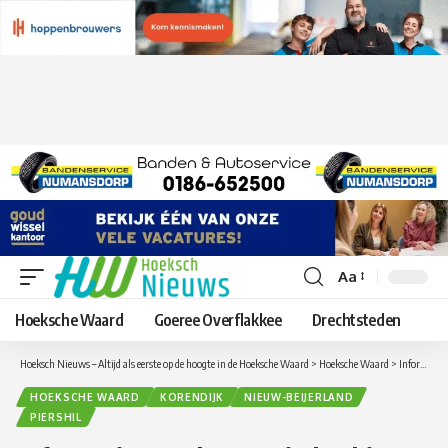
Aa
Lettergrootte
aanpassen
Hoeksche Waard
Goeree Overflakkee
Drechtsteden
Hoeksch Nieuws – Altijd als eerste op de hoogte in de Hoeksche Waard
>
Hoeksche Waard
>
Informatieavond over windturbines aan het Spui
HOEKSCHE WAARD
KORENDIJK
NIEUW-BEIJERLAND
PIERSHIL