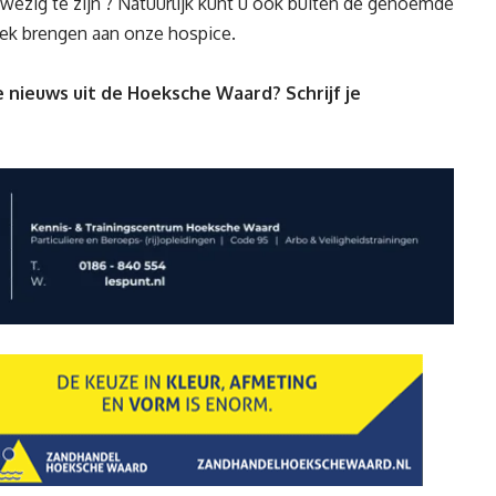
wezig te zijn ? Natuurlijk kunt u ook buiten de genoemde
oek brengen aan onze hospice.
 nieuws uit de Hoeksche Waard? Schrijf je