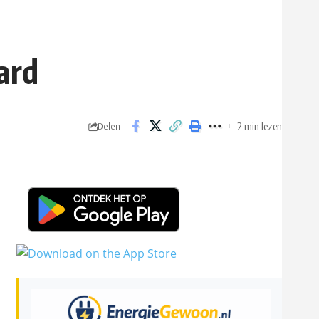
ard
2 min lezen
Delen