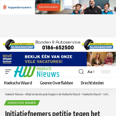
Aa
Lettergrootte
aanpassen
Hoeksche Waard
Goeree Overflakkee
Drechtsteden
Hoeksch Nieuws – Altijd als eerste op de hoogte in de Hoeksche Waard
>
Hoeksche Waard
>
Initiatiefnemers petitie tegen het afschieten van de Damherten gaan op 17 maart in gesprek met de provincie
HOEKSCHE WAARD
Initiatiefnemers petitie tegen het