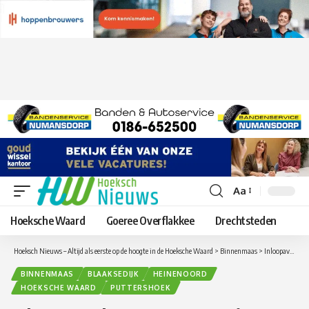
Aa
Lettergrootte
aanpassen
Hoeksche Waard
Goeree Overflakkee
Drechtsteden
Hoeksch Nieuws – Altijd als eerste op de hoogte in de Hoeksche Waard
>
Binnenmaas
>
Inloopavond over reconstructie Blaaksedijk in Alcazar Events
BINNENMAAS
BLAAKSEDIJK
HEINENOORD
HOEKSCHE WAARD
PUTTERSHOEK