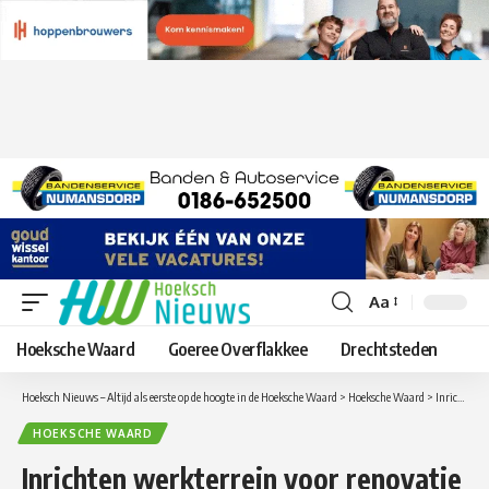
Aa
Lettergrootte
aanpassen
Hoeksche Waard
Goeree Overflakkee
Drechtsteden
Hoeksch Nieuws – Altijd als eerste op de hoogte in de Hoeksche Waard
>
Hoeksche Waard
>
Inrichten werkterrein voor renovatie Haringvlietbrug gestart
HOEKSCHE WAARD
Inrichten werkterrein voor renovatie