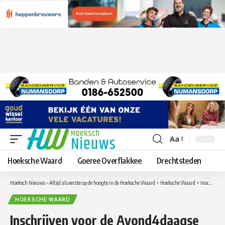
Aa
Lettergrootte
aanpassen
Hoeksche Waard
Goeree Overflakkee
Drechtsteden
Hoeksch Nieuws – Altijd als eerste op de hoogte in de Hoeksche Waard
>
Hoeksche Waard
>
Inschrijven voor de Avond4daagse van Strijen nu mogelijk
HOEKSCHE WAARD
Inschrijven voor de Avond4daagse