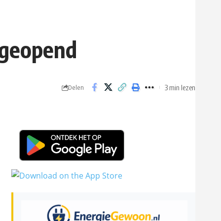
d geopend
3 min lezen
Delen