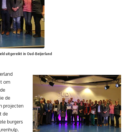
eld uitgereikt in Oud-Beijerland
erland
it om
 de
die de
m projecten
t de
uele burgers
burenhulp.