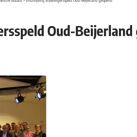
eksche Waard
>
Inschrijving Vrijwilligersspeld Oud-Beijerland geopend
igersspeld Oud-Beijerlan