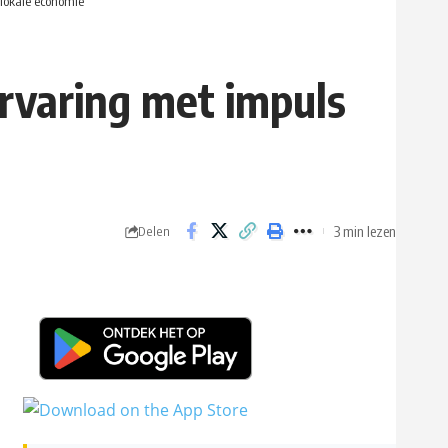
 lokale economie
rvaring met impuls
3 min lezen
Delen