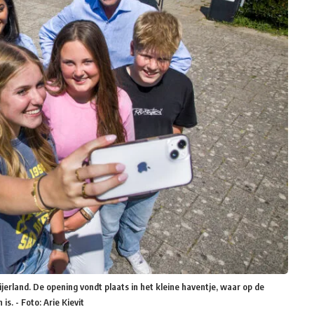
erland. De opening vondt plaats in het kleine haventje, waar op de
. - Foto: Arie Kievit