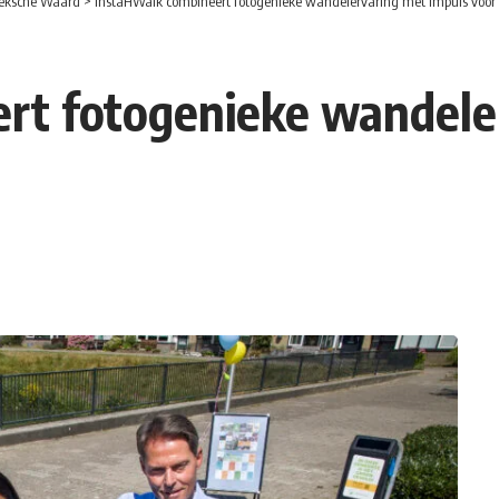
eksche Waard
>
InstaHWalk combineert fotogenieke wandelervaring met impuls voor
rt fotogenieke wandele