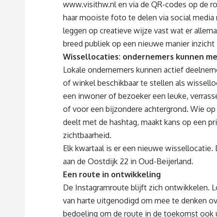
www.visithw.nl
en via de QR-codes op de r
haar mooiste foto te delen via social medi
leggen op creatieve wijze vast wat er allemaa
breed publiek op een nieuwe manier inzicht 
Wissellocaties: ondernemers kunnen m
Lokale ondernemers kunnen actief deelneme
of winkel beschikbaar te stellen als wisselloc
een inwoner of bezoeker een leuke, verrass
of voor een bijzondere achtergrond. Wie op 
deelt met de hashtag, maakt kans op een pr
zichtbaarheid.
Elk kwartaal is er een nieuwe wissellocatie.
aan de Oostdijk 22 in Oud-Beijerland.
Een route in ontwikkeling
De Instagramroute blijft zich ontwikkelen.
van harte uitgenodigd om mee te denken ove
bedoeling om de route in de toekomst ook ui