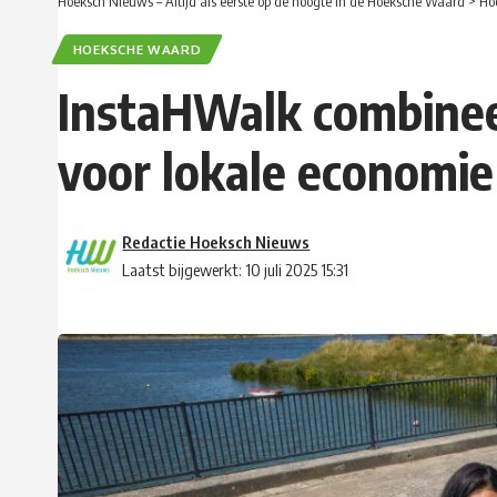
Hoeksch Nieuws – Altijd als eerste op de hoogte in de Hoeksche Waard
>
Ho
HOEKSCHE WAARD
InstaHWalk combinee
voor lokale economie
Redactie Hoeksch Nieuws
Laatst bijgewerkt: 10 juli 2025 15:31