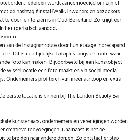
outeborden. Iedereen wordt aangemoedigd om zijn of
a met de hashtag #InstaHWalk. Inwoners en bezoekers
l te doen en te zien is in Oud-Beijerland. Zo krijgt een
in het toeristisch aanbod.
eedoen
n aan de Instagramroute door hun etalage, horecapand
atie. Dit is een tijdelijke fotoplek langs de route waar
ende foto kan maken. Bijvoorbeeld bij een kunstobject
de wissellocatie een foto maakt en via social media
ijs. Ondernemers profiteren van meer aanloop en extra
 De eerste locatie is binnen bij The London Beauty Bar
 Lokale kunstenaars, ondernemers en verenigingen worden
r creatieve toevoegingen. Daarnaast is het de
t te breiden naar andere dorpen. Zo ontstaat er stap