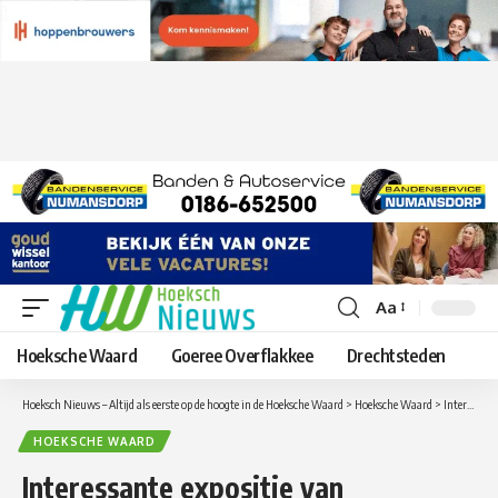
Aa
Lettergrootte
aanpassen
Hoeksche Waard
Goeree Overflakkee
Drechtsteden
Hoeksch Nieuws – Altijd als eerste op de hoogte in de Hoeksche Waard
>
Hoeksche Waard
>
Interessante expositie van examenwerk op De Willem
HOEKSCHE WAARD
Interessante expositie van