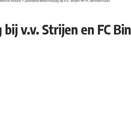
eksche Waard
>
Jaarlijkse Boutmiddag bij v.v. Strijen en FC Binnenmaas
 bij v.v. Strijen en FC 