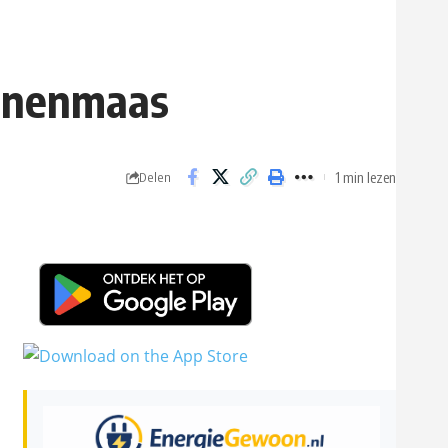
Binnenmaas
1 min lezen
Delen