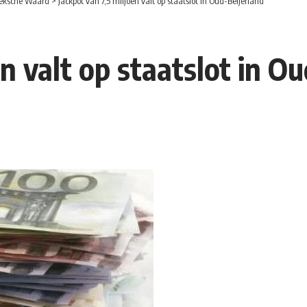
eksche Waard
>
Jackpot van 7,5 miljoen valt op staatslot in Oud-Beijerland
en valt op staatslot in O