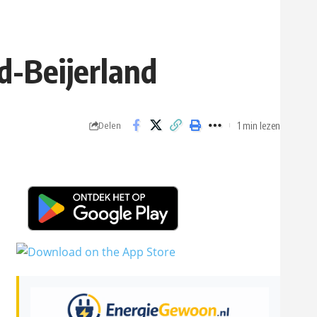
ud-Beijerland
1 min lezen
Delen