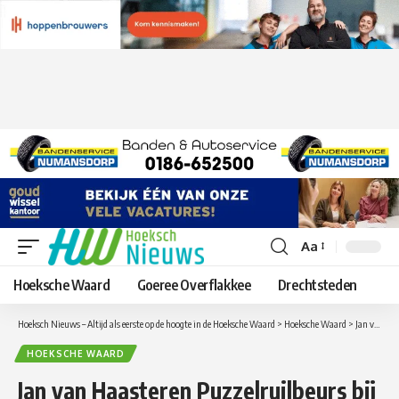
Aa
Lettergrootte
aanpassen
Hoeksche Waard
Goeree Overflakkee
Drechtsteden
Hoeksch Nieuws – Altijd als eerste op de hoogte in de Hoeksche Waard
>
Hoeksche Waard
>
Jan van Haasteren Puzzelruilbeurs bij HOP Zuid-Beijerland
HOEKSCHE WAARD
Jan van Haasteren Puzzelruilbeurs bij