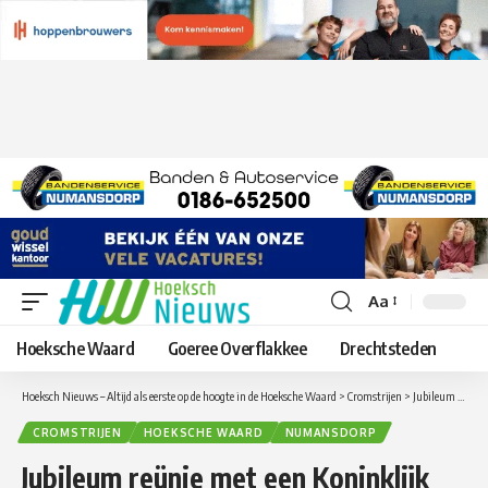
Aa
Lettergrootte
aanpassen
Hoeksche Waard
Goeree Overflakkee
Drechtsteden
Hoeksch Nieuws – Altijd als eerste op de hoogte in de Hoeksche Waard
>
Cromstrijen
>
Jubileum reünie met een Koninklijk lintje voor de heer Van Rossum
CROMSTRIJEN
HOEKSCHE WAARD
NUMANSDORP
Jubileum reünie met een Koninklijk