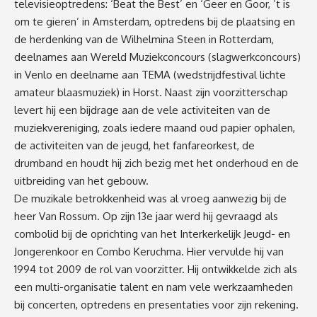
televisieoptredens: ‘Beat the Best’ en ‘Geer en Goor, ’t is
om te gieren’ in Amsterdam, optredens bij de plaatsing en
de herdenking van de Wilhelmina Steen in Rotterdam,
deelnames aan Wereld Muziekconcours (slagwerkconcours)
in Venlo en deelname aan TEMA (wedstrijdfestival lichte
amateur blaasmuziek) in Horst. Naast zijn voorzitterschap
levert hij een bijdrage aan de vele activiteiten van de
muziekvereniging, zoals iedere maand oud papier ophalen,
de activiteiten van de jeugd, het fanfareorkest, de
drumband en houdt hij zich bezig met het onderhoud en de
uitbreiding van het gebouw.
De muzikale betrokkenheid was al vroeg aanwezig bij de
heer Van Rossum. Op zijn 13e jaar werd hij gevraagd als
combolid bij de oprichting van het Interkerkelijk Jeugd- en
Jongerenkoor en Combo Keruchma. Hier vervulde hij van
1994 tot 2009 de rol van voorzitter. Hij ontwikkelde zich als
een multi-organisatie talent en nam vele werkzaamheden
bij concerten, optredens en presentaties voor zijn rekening.