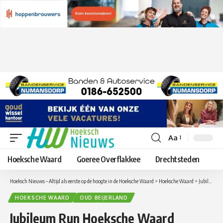
Aa
Lettergrootte
aanpassen
Hoeksche Waard
Goeree Overflakkee
Drechtsteden
Hoeksch Nieuws – Altijd als eerste op de hoogte in de Hoeksche Waard
>
Hoeksche Waard
>
Jubileum Run Hoeksche Waard Running Crew. Startpunt: Zonder Meer eten en Drinken in Oud-Beijerland
HOEKSCHE WAARD
OUD BEIJERLAND
Jubileum Run Hoeksche Waard