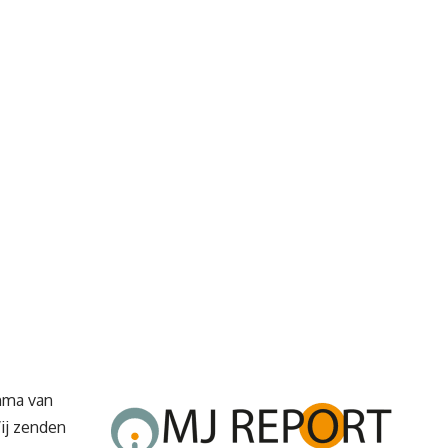
amma van
ij zenden