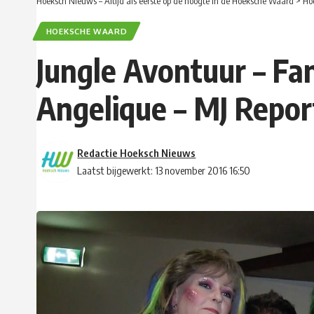
Hoeksch Nieuws – Altijd als eerste op de hoogte in de Hoeksche Waard
>
Ho
HOEKSCHE WAARD
Jungle Avontuur – Fa
Angelique – MJ Report
Redactie Hoeksch Nieuws
Laatst bijgewerkt: 13 november 2016 16:50