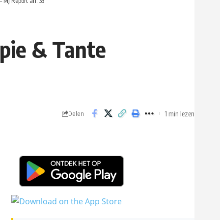
MJ Report afl. 33
opie & Tante
1 min lezen
Delen