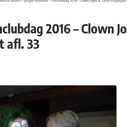
eksche Waard
>
Jungle Avontuur – Fanclubdag 2016 – Clown Jopie & Tante Angelique – 
nclubdag 2016 – Clown J
 afl. 33