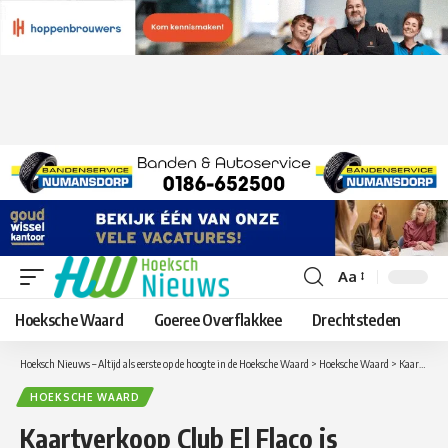
Aa
Lettergrootte
aanpassen
Hoeksche Waard
Goeree Overflakkee
Drechtsteden
Hoeksch Nieuws – Altijd als eerste op de hoogte in de Hoeksche Waard
>
Hoeksche Waard
>
Kaartverkoop Club El Flaco is gestart!
HOEKSCHE WAARD
Kaartverkoop Club El Flaco is