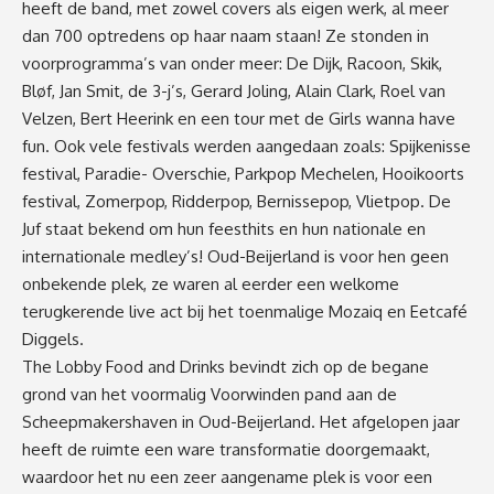
heeft de band, met zowel covers als eigen werk, al meer
dan 700 optredens op haar naam staan! Ze stonden in
voorprogramma’s van onder meer: De Dijk, Racoon, Skik,
Bløf, Jan Smit, de 3-j’s, Gerard Joling, Alain Clark, Roel van
Velzen, Bert Heerink en een tour met de Girls wanna have
fun. Ook vele festivals werden aangedaan zoals: Spijkenisse
festival, Paradie- Overschie, Parkpop Mechelen, Hooikoorts
festival, Zomerpop, Ridderpop, Bernissepop, Vlietpop. De
Juf staat bekend om hun feesthits en hun nationale en
internationale medley’s! Oud-Beijerland is voor hen geen
onbekende plek, ze waren al eerder een welkome
terugkerende live act bij het toenmalige Mozaiq en Eetcafé
Diggels.
The Lobby Food and Drinks bevindt zich op de begane
grond van het voormalig Voorwinden pand aan de
Scheepmakershaven in Oud-Beijerland. Het afgelopen jaar
heeft de ruimte een ware transformatie doorgemaakt,
waardoor het nu een zeer aangename plek is voor een