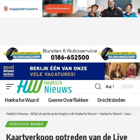
Aa
Lettergrootte
aanpassen
Hoeksche Waard
Goeree Overflakkee
Drechtsteden
Hoeksch Nieuws – Altijd als eerste op de hoogte in de Hoeksche Waard
>
Hoeksche Waard
>
Kaartverkoop optreden van de Live Band Juf in The Lobby gestart
HOEKSCHE WAARD
Kaartverkoop optreden van de Live