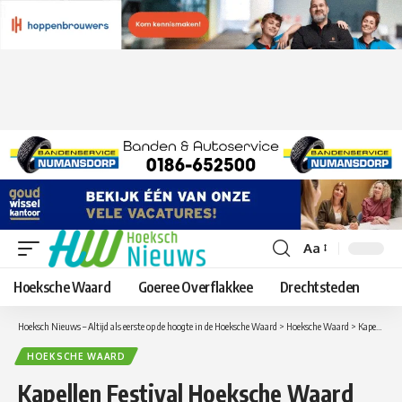
Aa
Lettergrootte
aanpassen
Hoeksche Waard
Goeree Overflakkee
Drechtsteden
Hoeksch Nieuws – Altijd als eerste op de hoogte in de Hoeksche Waard
>
Hoeksche Waard
>
Kapellen Festival Hoeksche Waard brengt dag vol blaasmuziek naar Klaaswaal
HOEKSCHE WAARD
Kapellen Festival Hoeksche Waard