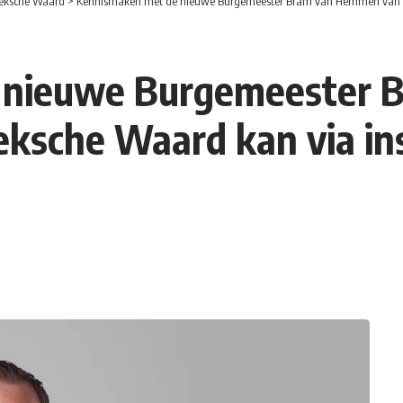
eksche Waard
>
Kennismaken met de nieuwe Burgemeester Bram van Hemmen van 
 nieuwe Burgemeester
ksche Waard kan via in