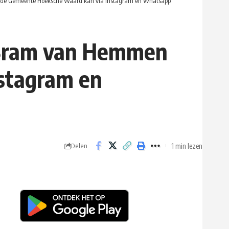
de Gemeente Hoeksche Waard kan via instagram en Whatsapp
 Bram van Hemmen
stagram en
1 min lezen
Delen