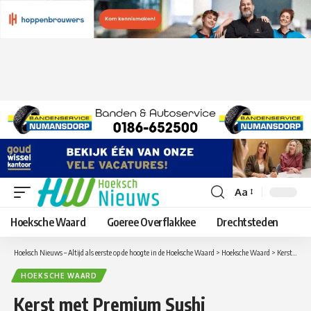
Aa
Lettergrootte
aanpassen
Hoeksche Waard
Goeree Overflakkee
Drechtsteden
Hoeksch Nieuws – Altijd als eerste op de hoogte in de Hoeksche Waard
>
Hoeksche Waard
>
Kerst met Premium Sushi
HOEKSCHE WAARD
Kerst met Premium Sushi