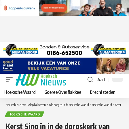
Aa
Lettergrootte
aanpassen
Hoeksche Waard
Goeree Overflakkee
Drechtsteden
Hoeksch Nieuws – Altijd als eerste op de hoogte in de Hoeksche Waard
>
Hoeksche Waard
>
Kerst Sing in in de dorpskerk van Oud-Beijerland
HOEKSCHE WAARD
Kerst Sing in in de dorpskerk van