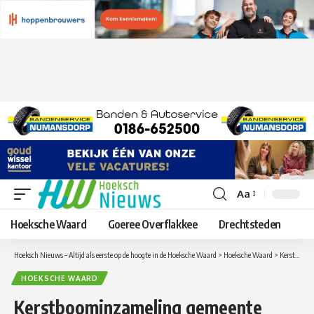
Aa
Lettergrootte
aanpassen
Hoeksche Waard
Goeree Overflakkee
Drechtsteden
Hoeksch Nieuws – Altijd als eerste op de hoogte in de Hoeksche Waard
>
Hoeksche Waard
>
Kerstboominzameling gemeente Hoeksche Waard week later!
HOEKSCHE WAARD
Kerstboominzameling gemeente