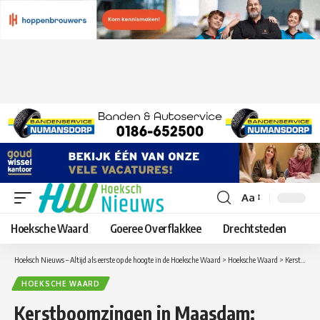
Aa
Lettergrootte
aanpassen
Hoeksche Waard
Goeree Overflakkee
Drechtsteden
Hoeksch Nieuws – Altijd als eerste op de hoogte in de Hoeksche Waard
>
Hoeksche Waard
>
Kerstboomzingen in Maasdam: samen de kerstboom verlichten op 12 december
HOEKSCHE WAARD
Kerstboomzingen in Maasdam: