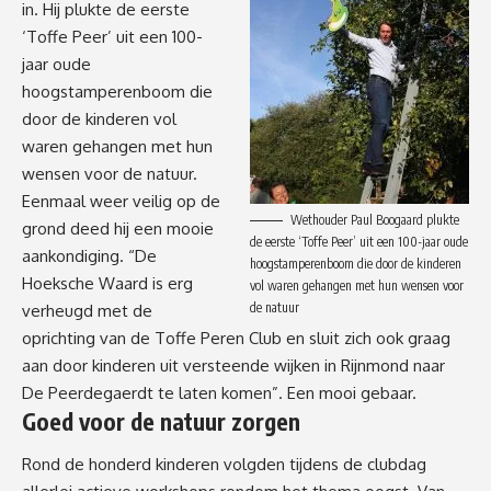
in. Hij plukte de eerste
‘Toffe Peer’ uit een 100-
jaar oude
hoogstamperenboom die
door de kinderen vol
waren gehangen met hun
wensen voor de natuur.
Eenmaal weer veilig op de
Wethouder Paul Boogaard plukte
grond deed hij een mooie
de eerste ‘Toffe Peer’ uit een 100-jaar oude
aankondiging. “De
hoogstamperenboom die door de kinderen
Hoeksche Waard is erg
vol waren gehangen met hun wensen voor
de natuur
verheugd met de
oprichting van de Toffe Peren Club en sluit zich ook graag
aan door kinderen uit versteende wijken in Rijnmond naar
De Peerdegaerdt te laten komen”. Een mooi gebaar.
Goed voor de natuur zorgen
Rond de honderd kinderen volgden tijdens de clubdag