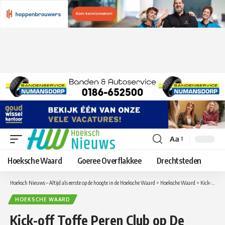
Aa
Lettergrootte
aanpassen
Hoeksche Waard
Goeree Overflakkee
Drechtsteden
Hoeksch Nieuws – Altijd als eerste op de hoogte in de Hoeksche Waard
>
Hoeksche Waard
>
Kick-off Toffe Peren Club op De Peerdegaerdt in Strijen
HOEKSCHE WAARD
Kick-off Toffe Peren Club op De