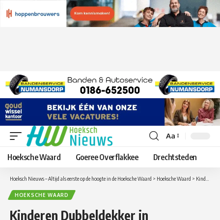
Aa
Lettergrootte
aanpassen
Hoeksche Waard
Goeree Overflakkee
Drechtsteden
Hoeksch Nieuws – Altijd als eerste op de hoogte in de Hoeksche Waard
>
Hoeksche Waard
>
Kinderen Dubbeldekker in Numansdorp aan de slag tijdens Boomfeestdag!
HOEKSCHE WAARD
Kinderen Dubbeldekker in