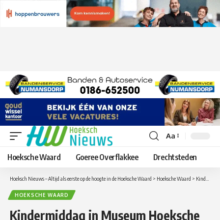
Aa
Lettergrootte
aanpassen
Hoeksche Waard
Goeree Overflakkee
Drechtsteden
Hoeksch Nieuws – Altijd als eerste op de hoogte in de Hoeksche Waard
>
Hoeksche Waard
>
Kindermiddag in Museum Hoeksche Waard: Vier de vrijheid
HOEKSCHE WAARD
Kindermiddag in Museum Hoeksche