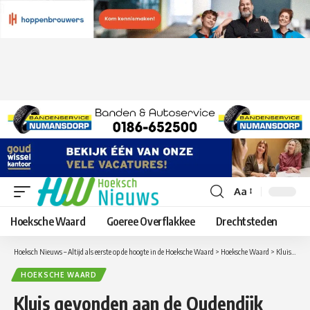
Aa
Lettergrootte
aanpassen
Hoeksche Waard
Goeree Overflakkee
Drechtsteden
Hoeksch Nieuws – Altijd als eerste op de hoogte in de Hoeksche Waard
>
Hoeksche Waard
>
Kluis gevonden aan de Oudendijk /Oosthoek in Piershil
HOEKSCHE WAARD
Kluis gevonden aan de Oudendijk