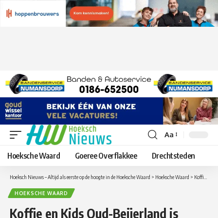
Aa
Lettergrootte
aanpassen
Hoeksche Waard
Goeree Overflakkee
Drechtsteden
Hoeksch Nieuws – Altijd als eerste op de hoogte in de Hoeksche Waard
>
Hoeksche Waard
>
Koffie en Kids Oud-Beijerland is gestart!
HOEKSCHE WAARD
Koffie en Kids Oud-Beijerland is