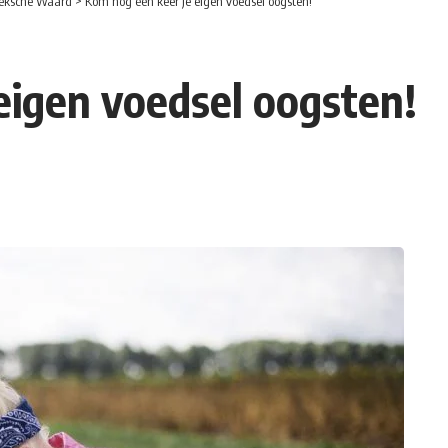
eksche Waard
>
Kom nog één keer je eigen voedsel oogsten!
eigen voedsel oogsten!