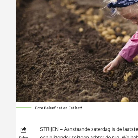
Foto Beleef het en Eet het!
STRIJEN – Aanstaande zaterdag is de laatst
een bijzonder seizoen achter de rug. We he
Delen