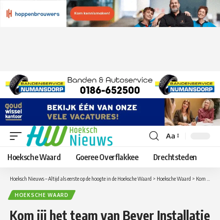
Aa
Lettergrootte
aanpassen
Hoeksche Waard
Goeree Overflakkee
Drechtsteden
Hoeksch Nieuws – Altijd als eerste op de hoogte in de Hoeksche Waard
>
Hoeksche Waard
>
Kom jij het team van Beyer Installatie versterken? Solliciteer dan op de vacature projectleider elektrotechniek!
HOEKSCHE WAARD
Kom jij het team van Beyer Installatie