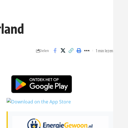
rland
1 min lezen
Delen