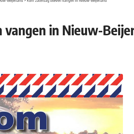
euw-Beijerland
>
Kom zaterdag boeven vangen in Nieuw-Beijerland
 vangen in Nieuw-Beije