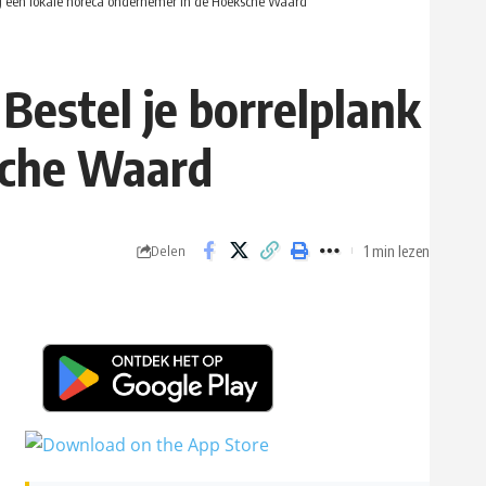
 bij een lokale horeca ondernemer in de Hoeksche Waard
 Bestel je borrelplank
sche Waard
1 min lezen
Delen