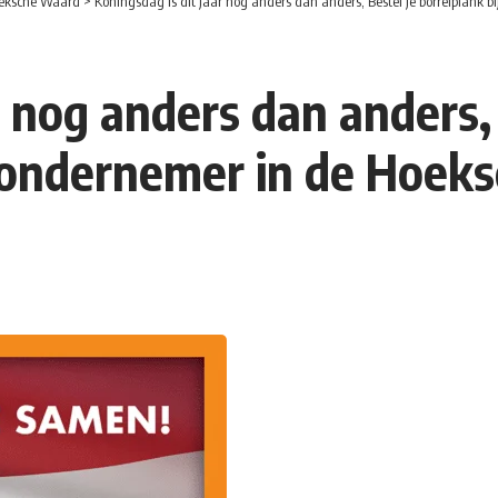
eksche Waard
>
Koningsdag is dit jaar nog anders dan anders, Bestel je borrelplank
r nog anders dan anders,
a ondernemer in de Hoek