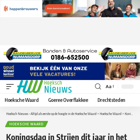
Aa
Lettergrootte
aanpassen
Hoeksche Waard
Goeree Overflakkee
Drechtsteden
Hoeksch Nieuws – Altijd als eerste op de hoogte in de Hoeksche Waard
>
Hoeksche Waard
>
Koningsdag in Strijen dit jaar in het teken van “Willem Alexander ziet Abraham’’
HOEKSCHE WAARD
Koningsdag in Strijen dit jaar in het