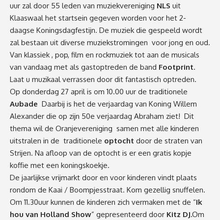
uur zal door 55 leden van muziekvereniging
NLS
uit
Klaaswaal het startsein gegeven worden voor het 2-
daagse Koningsdagfestijn. De muziek die gespeeld wordt
zal bestaan uit diverse muziekstromingen voor jong en oud.
Van klassiek , pop, film en rockmuziek tot aan de musicals
van vandaag met als gastoptreden de band
Footprint
.
Laat u muzikaal verrassen door dit fantastisch optreden.
Op donderdag 27 april is om 10.00 uur de traditionele
Aubade
Daarbij is het de verjaardag van Koning Willem
Alexander die op zijn 50e verjaardag Abraham ziet! Dit
thema wil de Oranjevereniging samen met alle kinderen
uitstralen in de traditionele
optocht
door de straten van
Strijen. Na afloop van de optocht is er een gratis kopje
koffie met een koningskoekje.
De jaarlijkse vrijmarkt door en voor kinderen vindt plaats
rondom de Kaai / Boompjesstraat. Kom gezellig snuffelen.
Om 11.30uur kunnen de kinderen zich vermaken met de “
Ik
hou van Holland Show
” gepresenteerd door
Kitz DJ.
Om